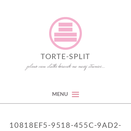
Skip
to
content
TORTE-SPLIT
zelimo vam slatki boravak na nasoj stranici…
MENU
10818EF5-9518-455C-9AD2-