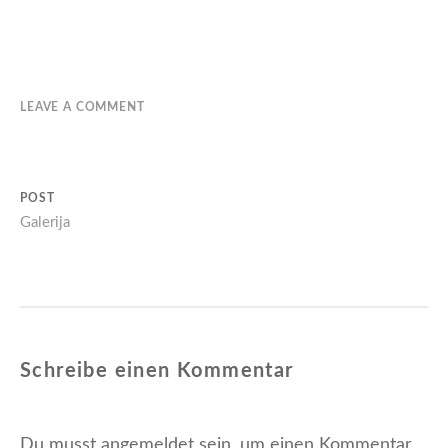
LEAVE A COMMENT
Beitragsnavigation
POST
Parent
Galerija
post:
Schreibe einen Kommentar
Du musst
angemeldet
sein, um einen Kommentar